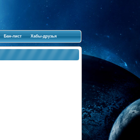
Бан-лист
Хабы-друзья