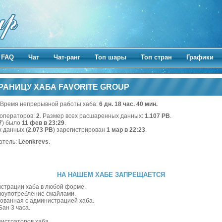
FAQ
Чат
Чат-ранг
Топ шары
Топ стран
Графики
РАНИЦУ ХАБА FAVORITE GROUP
 Время непрерывной работы хаба:
6 дн. 18 час. 40 мин.
х операторов:
2
. Размер всех расшаренных данных:
1.107 PB
.
7
) было
11 фев в 23:29
.
 данных (
2.073 PB
) зарегистрирован
1 мар в 22:23
.
атель:
Leonkrevs
.
НА НАШЕМ ХАБЕ ЗАПРЕЩАЕТСЯ
истрации хаба в любой форме.
злоупотребление смайлами.
сованная с администрацией хаба.
Бан 3 часа.
истраторов хаба.