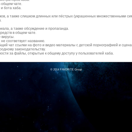
в общем чате.
и бота хаба.
ков, а также слишком длинных или пёстрых (украшенных множественными си
.
ала, а также обсуждение и пропаганда.
редств в общем чате.
 вирусы.
 не соответвует названию.
 общий чат ссылки на фото и видео материалы с детской порнографией и сце
одному законодательству.
ности за файлы, открытые к общему доступу у пользователей хаба.
© 2014 FAVORITE Group