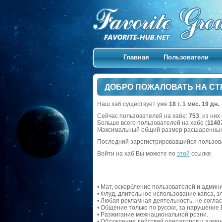
Главная
Пользователи
ДОБРО ПОЖАЛОВАТЬ НА СТ
Наш хаб существует уже
18 г. 1 мес. 19 дн.
.
Сейчас пользователей на хабе:
753
, из ни
Больше всего пользователей на хабе (
1140
Максимальный общий размер расшаренных
Последний зарегистрировавшийся пользов
Войти на хаб Вы можете по
этой
ссылке
• Мат, оскорбление пользователей и админ
• Флуд, длительное использование капса, 
• Любая рекламная деятельность, не согла
• Общение только по русски, за нарушение 
• Разжигание межнациональной розни.
• Обсуждение действий операторов и админ