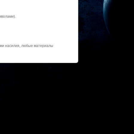
мволами).
нами насилия, любые материалы