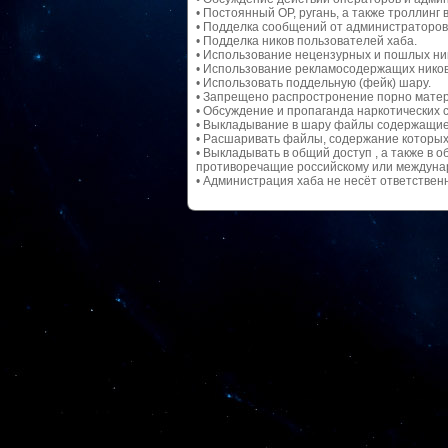
• Постоянный ОР, ругань, а также троллинг 
• Подделка сообщений от администраторов 
• Подделка ников пользователей хаба.
• Использование нецензурных и пошлых ни
• Использование рекламосодержащих ников
• Использовать поддельную (фейк) шару.
• Запрещено распростронение порно матери
• Обсуждение и пропаганда наркотических с
• Выкладывание в шару файлы содержащие
• Расшаривать файлы, содержание которых
• Выкладывать в общий доступ , а также в
противоречащие российскому или междунар
• Администрация хаба не несёт ответствен